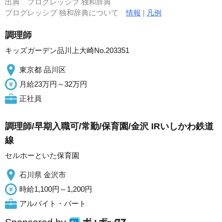
出典
プログレッシブ 独和辞典
プログレッシブ 独和辞典について
情報
|
凡例
調理師
キッズガーデン品川上大崎No.203351
東京都 品川区
月給23万円～32万円
正社員
調理師/早期入職可/常勤/保育園/金沢 IRいしかわ鉄道
線
セルホーといた保育園
石川県 金沢市
時給1,100円～1,200円
アルバイト・パート