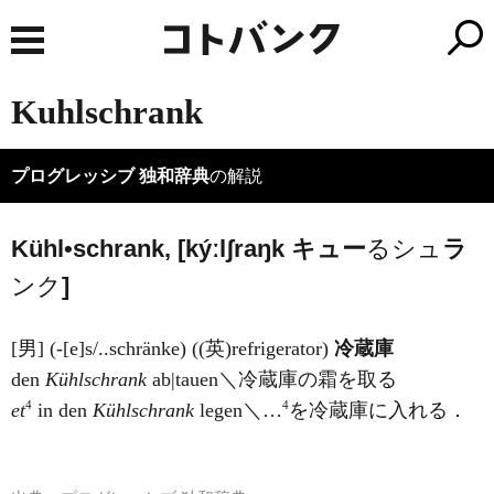
Kuhlschrank
プログレッシブ 独和辞典
の解説
Kühl•schrank, [kýːlʃraŋk
キュ
ー
るシュ
ラ
ンク
]
[男] (-[e]s/..schränke) ((英)
refrigerator
)
冷蔵庫
den
Kühlschrank
ab|tauen＼冷蔵庫の霜を取る
4
4
et
in den
Kühlschrank
legen＼…
を冷蔵庫に入れる．