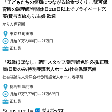
「子どもたちの笑顔につながる給食づくり」/認可保
育園の調理師/年間休日110日以上でプライベート充
実/賞与支給あり/主婦 歓迎
かりん保育園
東京都 町田市
月給20万2,000円～21万円
正社員
「残業ほぼなし」調理スタッフ/調理師免許必須/正職
員/日勤のみ/特別養護老人ホーム/社会保障完備
社会福祉法人貴洋会/特別養護老人ホーム 春潮苑
徳島県 鳴門市
月給17万7,778円～21万635円
正社員
Sponsored by