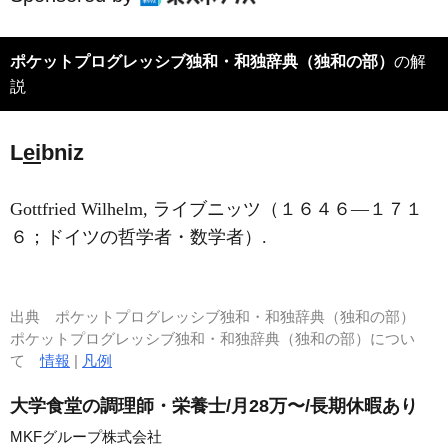
ポケットプログレッシブ独和・和独辞典（独和の部）
の解
説
L
ei
bniz
Gottfried Wilhelm, ライブニッツ（１６４６―１７１
６；ドイツの哲学者・数学者）.
出典
ポケットプログレッシブ独和・和独辞典（独和の部）
ポケットプログレッシブ独和・和独辞典（独和の部）につい
て
情報
|
凡例
大学食堂の調理師・栄養士/月28万〜/長期休暇あり
MKFグループ株式会社