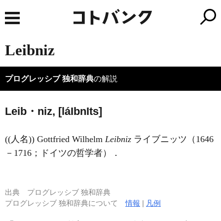
Leibniz
プログレッシブ 独和辞典
の解説
Leib・niz, [lá
I
bn
I
ts]
((人名)) Gottfried Wilhelm
Leibniz
ライブニッツ（1646
－1716；ドイツの哲学者）．
出典
プログレッシブ 独和辞典
プログレッシブ 独和辞典について
情報
|
凡例