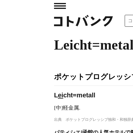
Leicht=metal
ポケットプログレッシ
L
ei
cht=metall
[中]軽金属.
出典
ポケットプログレッシブ独和・和独辞
パティシエ/函館の人気ホテルで腕