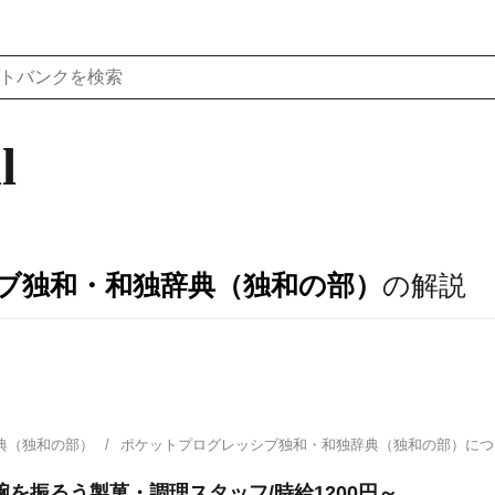
l
ブ独和・和独辞典（独和の部）
の解説
典（独和の部）
ポケットプログレッシブ独和・和独辞典（独和の部）に
を振るう製菓・調理スタッフ/時給1200円～