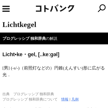
Lichtkegel
プログレッシブ 独和辞典
の解説
Licht•ke・gel, [..keːɡəl]
[男] (-s/-)（前照灯などの）円錐(えんすい)形に広がる
光．
出典
プログレッシブ 独和辞典
プログレッシブ 独和辞典について
情報
|
凡例