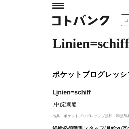
Linien=schif
ポケットプログレッシ
L
i
nien=schiff
[中]定期船.
出典
ポケットプログレッシブ独和・和独辞
経験必須調理スタッフ/月給30万〜