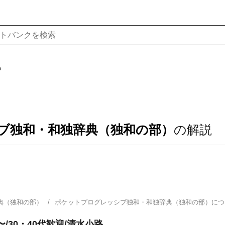
f
ブ独和・和独辞典（独和の部）
の解説
典（独和の部）
ポケットプログレッシブ独和・和独辞典（独和の部）に
/30・40代歓迎/清水小路