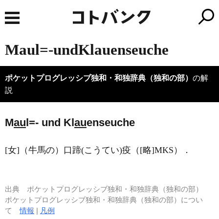
Maul=-undKlauenseuche
ポケットプログレッシブ独和・和独辞典（独和の部）
の解
説
M
au
l=- und Kl
au
enseuche
[女]（牛馬の）口蹄(こうてい)疫（[略]MKS）．
出典
ポケットプログレッシブ独和・和独辞典（独和の部）
ポケットプログレッシブ独和・和独辞典（独和の部）につい
て
情報
|
凡例