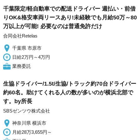
千葉限定/軽自動車での配送ドライバー 週払い・前借
りOK&格安車両リースあり!未経験でも月給50万～80
万以上が可能! 必要なのは普通免許だけ
合同会社Retelas
千葉県 市原市
日給2万円～4万円
業務委託
生協ドライバー/1.5t/生協/トラック約70台ドライバー
約60名。助けてくれる人の数が多いのが横浜北部で
す。by所長
SBSゼンツウ株式会社
神奈川県 横浜市
月給28万3,655円～