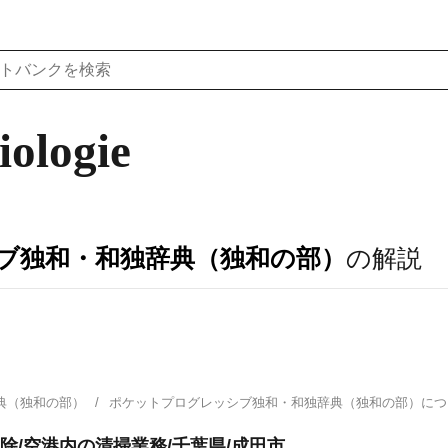
ologie
ブ独和・和独辞典（独和の部）
の解説
典（独和の部）
ポケットプログレッシブ独和・和独辞典（独和の部）に
除/空港内の清掃業務/千葉県/成田市