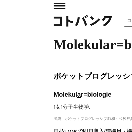
Molekular=bi
ポケットプログレッシ
Molekul
a
r=biologie
[女]分子生物学.
出典
ポケットプログレッシブ独和・和独辞
日払いOKで即日収入/清掃員・掃