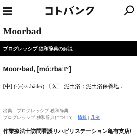
Moorbad
プログレッシブ 独和辞典
の解説
Moor•bad, [móː
r
baːt°]
[中] (-[e]s/..bäder) 〔医〕 泥土浴；泥土浴保養地．
出典
プログレッシブ 独和辞典
プログレッシブ 独和辞典について
情報
|
凡例
作業療法士訪問看護リハビリステーション亀有支店/