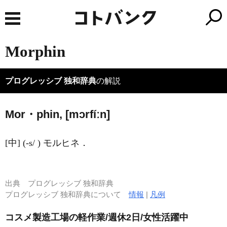
Morphin
プログレッシブ 独和辞典
の解説
Mor・phin, [mɔrfíːn]
[中] (-s/ ) モルヒネ．
出典
プログレッシブ 独和辞典
プログレッシブ 独和辞典について
情報
|
凡例
コスメ製造工場の軽作業/週休2日/女性活躍中