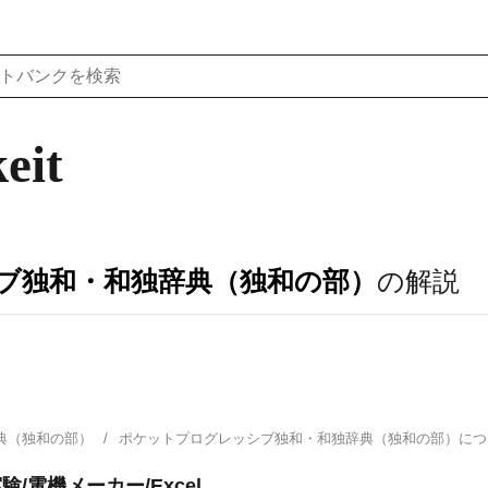
eit
ブ独和・和独辞典（独和の部）
の解説
典（独和の部）
ポケットプログレッシブ独和・和独辞典（独和の部）に
/電機メーカー/Excel