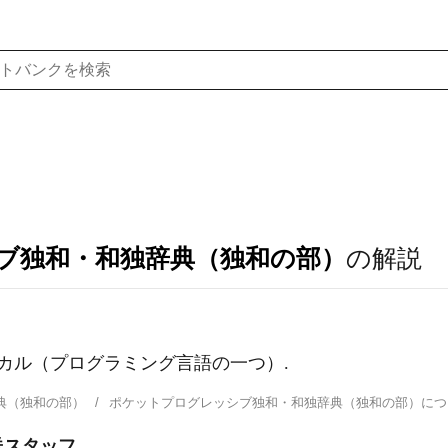
ブ独和・和独辞典（独和の部）
の解説
〙パスカル（プログラミング言語の一つ）.
典（独和の部）
ポケットプログレッシブ独和・和独辞典（独和の部）に
送スタッフ