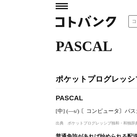
PASCAL
ポケットプログレッシ
PASC
A
L
[中] (―s/) 〘コンピュータ
出典
ポケットプログレッシブ独和・和独辞
普通免許があれば始められる配