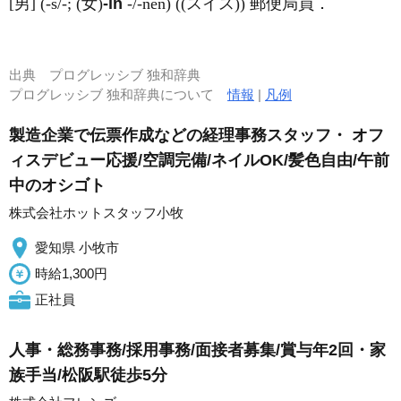
[男] (-s/-; (女)
-in
-/-nen) ((スイス)) 郵便局員．
出典
プログレッシブ 独和辞典
プログレッシブ 独和辞典について
情報
|
凡例
製造企業で伝票作成などの経理事務スタッフ・ オフ
ィスデビュー応援/空調完備/ネイルOK/髪色自由/午前
中のオシゴト
株式会社ホットスタッフ小牧
愛知県 小牧市
時給1,300円
正社員
人事・総務事務/採用事務/面接者募集/賞与年2回・家
族手当/松阪駅徒歩5分