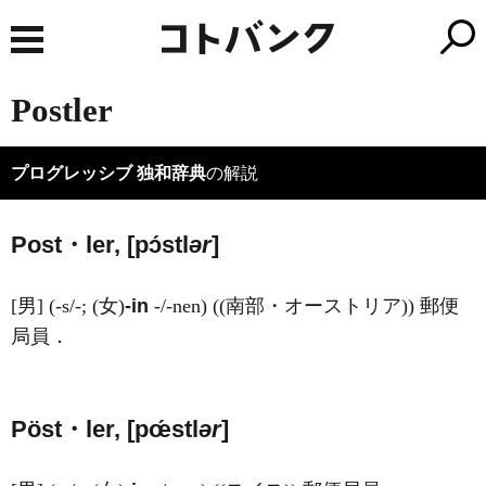
Postler
プログレッシブ 独和辞典
の解説
Post・ler, [pɔ́stl
ər
]
[男] (-s/-; (女)
-in
-/-nen) ((南部・オーストリア)) 郵便
局員．
Pöst・ler, [pœ́stl
ər
]