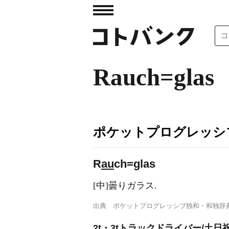
Rauch=glas
ポケットプログレッシ
R
au
ch=glas
[中]曇りガラス.
出典
ポケットプログレッシブ独和・和独辞
2t・3tトラックドライバー/土日