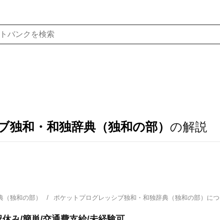
ブ独和・和独辞典（独和の部）
の解説
典（独和の部）
ポケットプログレッシブ独和・和独辞典（独和の部）に
祝休み/簡単/交通費支給/未経験可