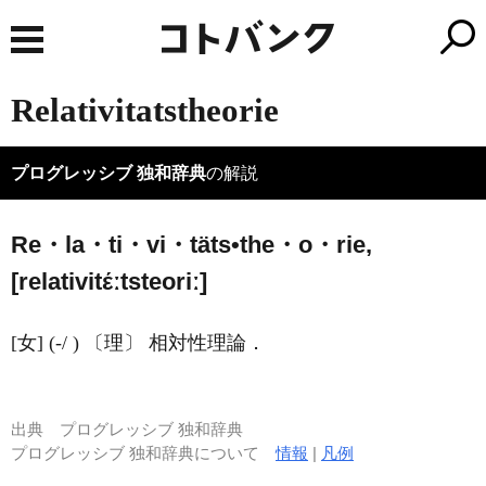
Relativitatstheorie
プログレッシブ 独和辞典
の解説
Re・la・ti・vi・täts•the・o・rie,
[relativitέːtsteoriː]
[女] (-/ ) 〔理〕 相対性理論．
出典
プログレッシブ 独和辞典
プログレッシブ 独和辞典について
情報
|
凡例