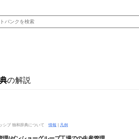
典
の解説
ッシブ 独和辞典について
情報
|
凡例
管理/ゼンショーグループ工場での生産管理