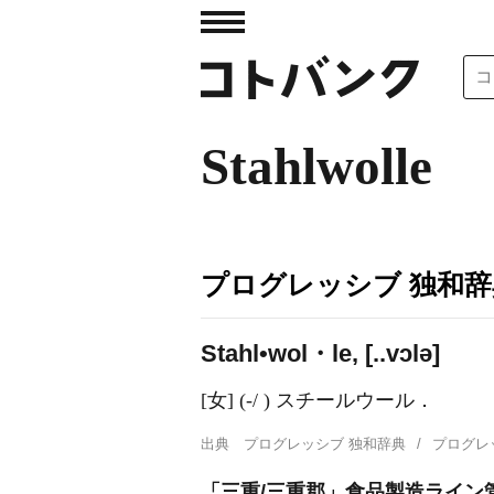
Stahlwolle
プログレッシブ 独和辞
Stahl•wol・le, [..vɔlə]
[女] (-/ ) スチールウール．
出典
プログレッシブ 独和辞典
プログレ
「三重/三重郡」食品製造ライン