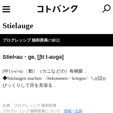
Stielauge
プログレッシブ 独和辞典
の解説
Stiel•au・ge, [ʃtíːl-aυɡə]
[中] (-s/-n) 〔動〕（カニなどの）有柄眼．
◆
Stielaugen machen 〈bekommen・kriegen〉＼((話))
びっくりして目を見張る．
出典
プログレッシブ 独和辞典
プログレッシブ 独和辞典について
情報
|
凡例