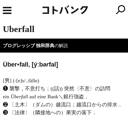
Uberfall
プログレッシブ 独和辞典
の解説
Über•fall, [ýːb
ər
fal]
[男] (-[e]s/..fälle)
❶ 襲撃，不意打ち；((話)) 突然〈不意〉の訪問
ein
Überfall
auf eine Bank＼銀行強盗．
❷ 〔土木〕（ダムの）越流口；越流口からの排水．
❸ 〔法律〕（隣接地への）果実の落下．