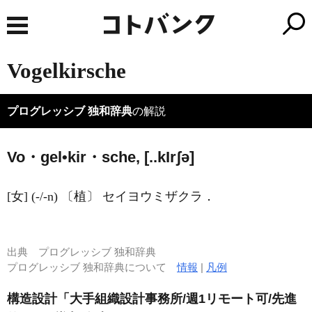
Vogelkirsche
プログレッシブ 独和辞典
の解説
Vo・gel•kir・sche, [..k
I
rʃə]
[女] (-/-n) 〔植〕 セイヨウミザクラ．
出典
プログレッシブ 独和辞典
プログレッシブ 独和辞典について
情報
|
凡例
構造設計「大手組織設計事務所/週1リモート可/先進