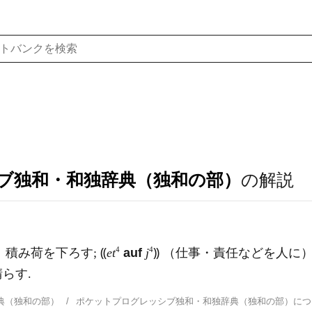
ブ独和・和独辞典（独和の部）
の解説
4
4
）積み荷を下ろす; ⸨
et
auf
j
⸩ （仕事・責任などを人に）
らす.
典（独和の部）
ポケットプログレッシブ独和・和独辞典（独和の部）に