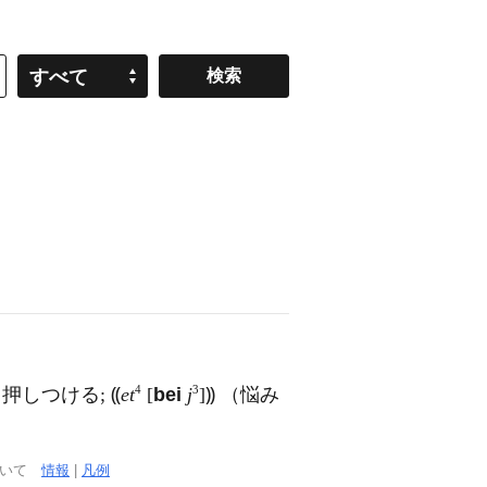
すべて
4
3
押しつける; ⸨
et
[
bei
j
]⸩ （悩み
ついて
情報
|
凡例