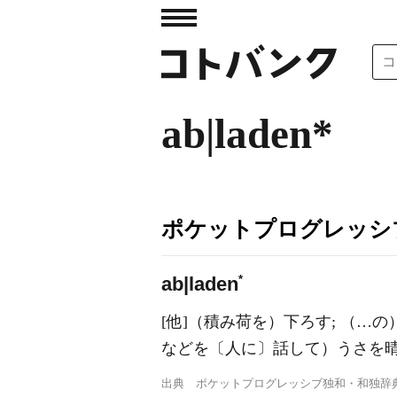
ab|laden*
ポケットプログレッシ
*
a
b|laden
[他]（積み荷を）下ろす; （…の
などを〔人に〕話して）うさを晴
出典
ポケットプログレッシブ独和・和独辞