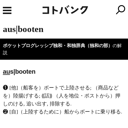
aus|booten
ポケットプログレッシブ独和・和独辞典（独和の部）
の解
説
au
s|booten
❶ [他]（船客を）ボートで上陸させる; （商品など
を）陸揚げする; ⸨話⸩ （人を地位・ポストから）押
しのける, 追い出す, 排除する.
❷ [自]（上陸するために）船からボートに乗り移る.