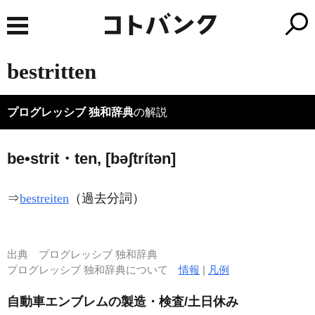
bestritten
プログレッシブ 独和辞典
の解説
be•strit・ten, [bəʃtrítən]
⇒
bestreiten
（過去分詞）
出典
プログレッシブ 独和辞典
プログレッシブ 独和辞典について
情報
|
凡例
自動車エンブレムの製造・検査/土日休み