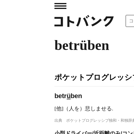
betrüben
ポケットプログレッシ
betr
ü
ben
[他]（人を）悲しませる.
出典
ポケットプログレッシブ独和・和独辞
小型ドライバー/近距離のみ/コン