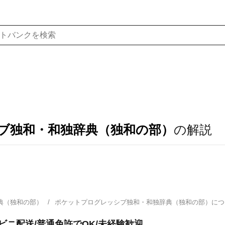
ブ独和・和独辞典（独和の部）
の解説
典（独和の部）
ポケットプログレッシブ独和・和独辞典（独和の部）に
ビニ配送/普通免許でOK/未経験歓迎