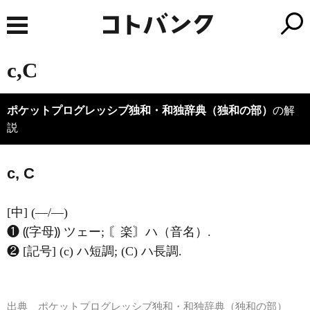
c,C
ポケットプログレッシブ独和・和独辞典（独和の部）
の解
説
c, C
[中] (―/―)
❶ ⸨字母⸩ ツェー; 〘楽〙ハ（音名）.
❷ [記号] (c) ハ短調; (C) ハ長調.
出典
ポケットプログレッシブ独和・和独辞典（独和の部）