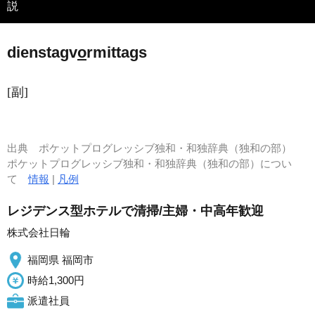
説
dienstagv
o
rmittags
[副]
出典
ポケットプログレッシブ独和・和独辞典（独和の部）
ポケットプログレッシブ独和・和独辞典（独和の部）につい
て
情報
|
凡例
レジデンス型ホテルで清掃/主婦・中高年歓迎
株式会社日輪
福岡県 福岡市
時給1,300円
派遣社員