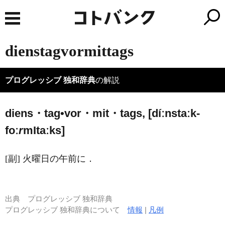
dienstagvormittags
プログレッシブ 独和辞典
の解説
diens・tag•vor・mit・tags, [díːnstaːk-
foː
r
m
I
taːks]
[副] 火曜日の午前に．
出典
プログレッシブ 独和辞典
プログレッシブ 独和辞典について
情報
|
凡例