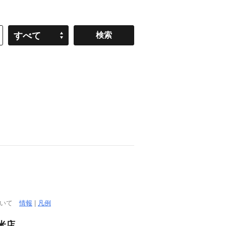
すべて
ついて
情報
|
凡例
米店