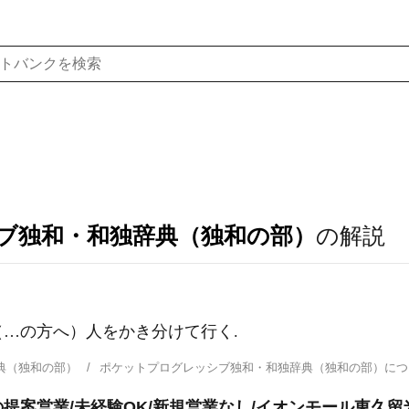
ブ独和・和独辞典（独和の部）
の解説
 （…の方へ）人をかき分けて行く.
典（独和の部）
ポケットプログレッシブ独和・和独辞典（独和の部）に
提案営業/未経験OK/新規営業なし/イオンモール東久留