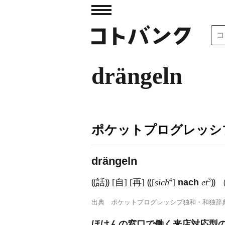
drängeln
ポケットプログレッシ
dr
ä
ngeln
4
3
⸨話⸩ [自] [再] ⸨[
sich
]
nach
et
⸩
出典
ポケットプログレッシブ独和・和独辞
ほけんの窓口で働く来店対応型の