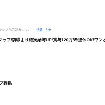
．
ッシブ 独和辞典について
情報
|
凡例
ッフ/前職より確実給与UP!賞与120万/希望休OK/ワン
ッフ募集