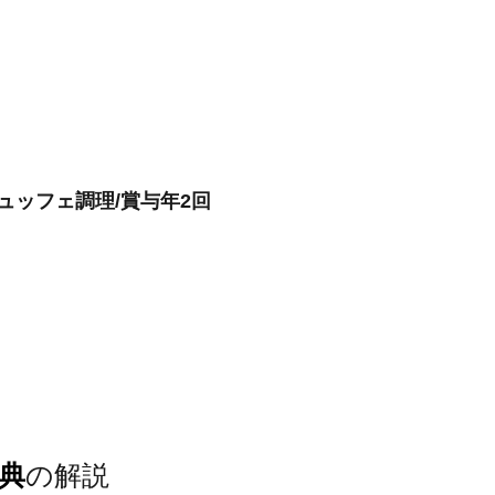
ュッフェ調理/賞与年2回
典
の解説