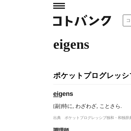
eigens
ポケットプログレッシ
ei
gens
[副]特に, わざわざ, ことさら.
出典
ポケットプログレッシブ独和・和独辞
調理師