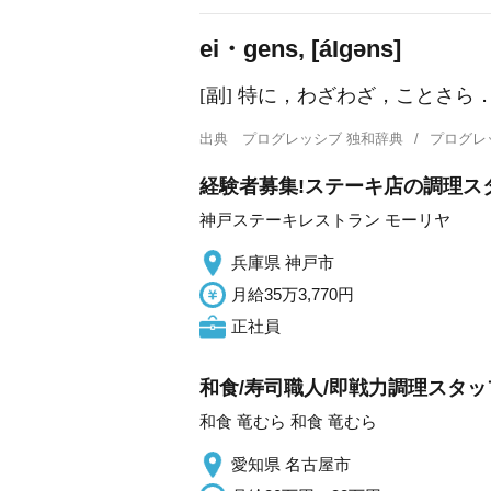
ei・gens, [á
I
ɡəns]
[副] 特に，わざわざ，ことさら
出典
プログレッシブ 独和辞典
プログレ
経験者募集!ステーキ店の調理スタ
神戸ステーキレストラン モーリヤ
兵庫県 神戸市
月給35万3,770円
正社員
和食/寿司職人/即戦力調理スタ
和食 竜むら 和食 竜むら
愛知県 名古屋市