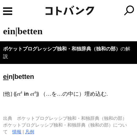
ein|betten
ポケットプログレッシブ独和・和独辞典（独和の部）
の解
説
ei
n|betten
4
4
[他] ⸨
et
in
et
⸩ （…を…の中に）埋め込む.
出典
ポケットプログレッシブ独和・和独辞典（独和の部）
ポケットプログレッシブ独和・和独辞典（独和の部）につい
て
情報
|
凡例