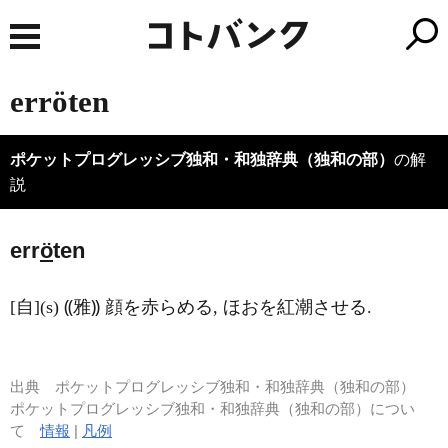
erröten
ポケットプログレッシブ独和・和独辞典（独和の部）
の解
説
err
ö
ten
[自](s) ⸨雅⸩ 顔を赤らめる, ほおを紅潮させる.
出典
ポケットプログレッシブ独和・和独辞典（独和の部）
ポケットプログレッシブ独和・和独辞典（独和の部）につい
て
情報
|
凡例