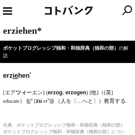
erziehen*
ポケットプログレッシブ独和・和独辞典（独和の部）
の解
説
*
erz
ie
hen
[エア
ツィ
ーエン] (
erzog
;
erzogen
) [他]（[英]
4
3
educate） ⸨
j
[
zu
et
]⸩ （人を〔…へと〕）教育する.
出典
ポケットプログレッシブ独和・和独辞典（独和の部）
ポケットプログレッシブ独和・和独辞典（独和の部）につい