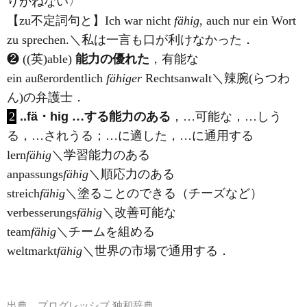
りかねない〉
【zu不定詞句と】Ich war nicht
fähig
, auch nur ein Wort
zu sprechen.＼私は一言も口が利けなかった．
❷ ((英)
able
)
能力の優れた
，有能な
ein außerordentlich
fähiger
Rechtsanwalt＼辣腕(らつわ
ん)の弁護士．
2
..fä・hig
…する能力のある
，…可能な，…しう
る，…されうる；…に適した，…に通用する
lern
fähig
＼学習能力のある
anpassungs
fähig
＼順応力のある
streich
fähig
＼塗ることのできる（チーズなど）
verbesserungs
fähig
＼改善可能な
team
fähig
＼チームを組める
weltmarkt
fähig
＼世界の市場で通用する．
出典
プログレッシブ 独和辞典