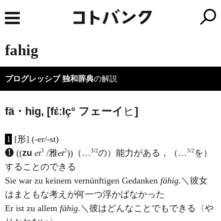
fahig
プログレッシブ 独和辞典
の解説
fä・hig, [fέː
I
ç°
フェ
ーイ
ヒ
]
1
[形] (-er/-st)
3
2
3/2
3/2
❶ ((
zu
et
/雅
et
))（…
の）能力がある，（…
を）
することのできる
Sie war zu keinem vernünftigen Gedanken
fähig
.＼彼女
はまともな考えが何一つ浮かばなかった
Er ist zu allem
fähig
.＼彼はどんなことでもできる〈や