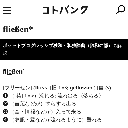
fließen*
ポケットプログレッシブ独和・和独辞典（独和の部）
の解
説
*
fl
ie
ßen
[フ
リ
ーセン] (
floss
, [旧]floß;
geflossen
) [自](s)
❶ （[英] flow）流れる; 流れ出る〈落ちる〉.
❷ （言葉などが）すらすら出る.
❸ （金・情報などが）入って来る.
❹ （衣服・髪などが流れるように）垂れる.