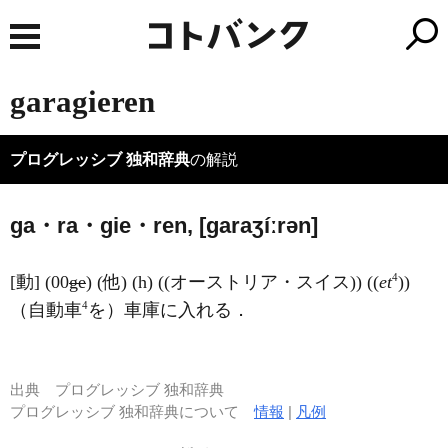
garagieren
プログレッシブ 独和辞典
の解説
ga・ra・gie・ren, [ɡaraʒíːrən]
4
[動] (00
ge
) (他) (h) ((オーストリア・スイス)) ((
et
))
4
（自動車
を）車庫に入れる．
出典
プログレッシブ 独和辞典
プログレッシブ 独和辞典について
情報
|
凡例