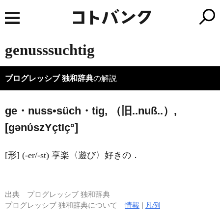
genusssuchtig
プログレッシブ 独和辞典
の解説
ge・nuss•süch・tig, （旧..nuß..）,
[ɡənύsz
Y
çt
I
ç°]
[形] (-er/-st) 享楽〈遊び〉好きの．
出典
プログレッシブ 独和辞典
プログレッシブ 独和辞典について
情報
|
凡例