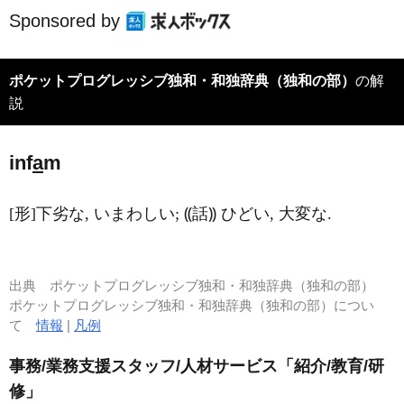
Sponsored by
ポケットプログレッシブ独和・和独辞典（独和の部）
の解
説
inf
a
m
[形]下劣な, いまわしい; ⸨話⸩ ひどい, 大変な.
出典
ポケットプログレッシブ独和・和独辞典（独和の部）
ポケットプログレッシブ独和・和独辞典（独和の部）につい
て
情報
|
凡例
事務/業務支援スタッフ/人材サービス「紹介/教育/研
修」