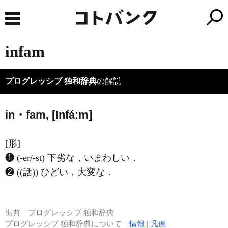
infam
プログレッシブ 独和辞典
の解説
in・fam, [
I
nfáːm]
[形]
❶ (-er/-st) 下劣な，いまわしい．
❷ ((話)) ひどい，大変な．
出典
プログレッシブ 独和辞典
プログレッシブ 独和辞典について
情報
|
凡例