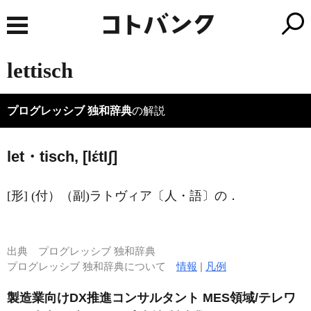
lettisch
プログレッシブ 独和辞典
の解説
let・tisch, [lέt
I
ʃ]
[形] (付）（副)ラトヴィア〔人・語〕の．
出典
プログレッシブ 独和辞典
プログレッシブ 独和辞典について
情報
|
凡例
製造業向けDX推進コンサルタント MES領域/テレワ