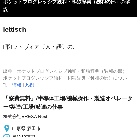
ポケットプログレッシブ独和・和独辞典（独和の部）
の解
説
l
e
ttisch
[形]ラトヴィア〔人・語〕の.
出典
ポケットプログレッシブ独和・和独辞典（独和の部）
ポケットプログレッシブ独和・和独辞典（独和の部）につい
て
情報
|
凡例
「寮費無料」/半導体工場/機械操作・製造オペレータ
ー/製造/工場/派遣の仕事
株式会社BREXA Next
山形県 酒田市