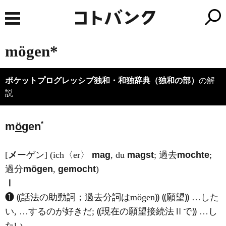
mögen*
ポケットプログレッシブ独和・和独辞典（独和の部）
の解
説
*
m
ö
gen
[
メ
ーゲン] (ich〈er〉
mag
, du
magst
; 過去
mochte
;
過分
mögen
,
gemocht
)
Ⅰ
❶ ⸨話法の助動詞；過去分詞はmögen⸩ ⸨願望⸩ …した
い, …するのが好きだ; ⸨現在の願望接続法Ⅱで⸩ …し
たい.