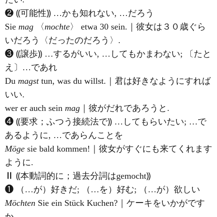
❷ ⸨可能性⸩ …かも知れない, …だろう
Sie
mag
〈
mochte
〉 etwa 30 sein.｜彼女は３０歳ぐら
いだろう〈だったのだろう〉.
❸ ⸨譲歩⸩ …するがいい, …してもかまわない; 〔たと
え〕…であれ
Du
magst
tun, was du willst.｜君は好きなようにすれば
いい.
wer er auch sein
mag
｜彼がだれであろうと.
❹ ⸨要求；ふつう接続法で⸩ …してもらいたい; …で
あるように, …であらんことを
Möge
sie bald kommen!｜彼女がすぐにも来てくれます
ように.
Ⅱ
⸨本動詞的に；過去分詞はgemocht⸩
❶ （…が）好きだ; （…を）好む; （…が）欲しい
Möchten
Sie ein Stück Kuchen?｜ケーキをいかがです
か.