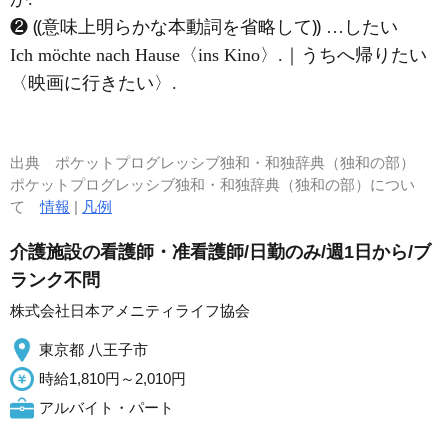
❷ ⸨意味上明らかな本動詞を省略して⸩ …したい
Ich möchte nach Hause〈ins Kino〉.｜うちへ帰りたい
〈映画に行きたい〉.
出典
ポケットプログレッシブ独和・和独辞典（独和の部）
ポケットプログレッシブ独和・和独辞典（独和の部）につい
て
情報
|
凡例
介護施設の看護師・准看護師/日勤のみ/週1日から/ブ
ランク不問
株式会社日本アメニティライフ協会
東京都 八王子市
時給1,810円～2,010円
アルバイト・パート