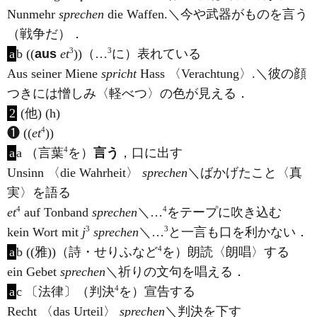
Nunmehr
sprechen
die Waffen.＼今や武器がものを言う
（戦争だ）．
3
3
a
b ((
aus
et
))（…
に）表れている
Aus seiner Miene
spricht
Hass 〈Verachtung〉.＼彼の顔
つきには憎しみ〈軽べつ〉の色が見える．
2
(他) (h)
4
❶ ((
et
))
4
a
a （言葉
を）
言う
，口に出す
Unsinn 〈die Wahrheit〉
sprechen
＼ばかげたこと〈真
実〉を語る
4
4
et
auf Tonband
sprechen
＼…
をテープに吹き込む
3
3
kein Wort mit
j
sprechen
＼…
と一言も口を利かない．
4
a
b ((雅))（詩・せりふなど
を）朗読〈朗唱〉する
ein Gebet
sprechen
＼祈りの文句を唱える．
4
a
c 〔法律〕（判決
を）宣告する
Recht 〈das Urteil〉
sprechen
＼判決を下す