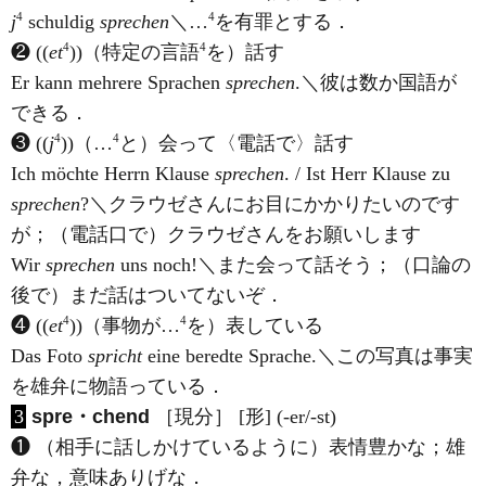
4
4
j
schuldig
sprechen
＼…
を有罪とする．
4
4
❷ ((
et
))（特定の言語
を）話す
Er kann mehrere Sprachen
sprechen
.＼彼は数か国語が
できる．
4
4
❸ ((
j
))（…
と）会って〈電話で〉話す
Ich möchte Herrn Klause
sprechen
. / Ist Herr Klause zu
sprechen
?＼クラウゼさんにお目にかかりたいのです
が；（電話口で）クラウゼさんをお願いします
Wir
sprechen
uns noch!＼また会って話そう；（口論の
後で）まだ話はついてないぞ．
4
4
❹ ((
et
))（事物が…
を）表している
Das Foto
spricht
eine beredte Sprache.＼この写真は事実
を雄弁に物語っている．
3
spre・chend
［現分］ [形] (-er/-st)
❶ （相手に話しかけているように）表情豊かな；雄
弁な，意味ありげな．