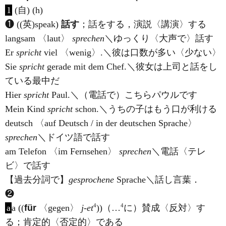
1
(自) (h)
❶ ((英)
speak
)
話す
；話をする，演説〈講演〉する
langsam 〈laut〉
sprechen
＼ゆっくり〈大声で〉話す
Er
spricht
viel 〈wenig〉.＼彼は口数が多い〈少ない〉
Sie
spricht
gerade mit dem Chef.＼彼女は上司と話をし
ている最中だ
Hier
spricht
Paul.＼（電話で）こちらパウルです
Mein Kind
spricht
schon.＼うちの子はもう口が利ける
deutsch 〈auf Deutsch / in der deutschen Sprache〉
sprechen
＼ドイツ語で話す
am Telefon 〈im Fernsehen〉
sprechen
＼電話〈テレ
ビ〉で話す
【過去分詞で】
gesprochene
Sprache＼話し言葉．
❷
4
4
a
a ((
für
〈gegen〉
j
-
et
))（…
に）賛成〈反対〉す
る；肯定的〈否定的〉である