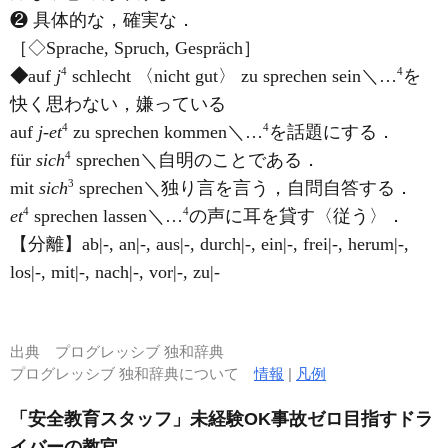
❷ 具体的な，確実な．
［◇Sprache, Spruch, Gespräch］
4
4
◆
auf
j
schlecht 〈nicht gut〉 zu sprechen sein＼…
を
快く思わない，嫌っている
4
4
auf
j-et
zu sprechen kommen＼…
を話題にする．
4
für
sich
sprechen＼自明のことである．
3
mit
sich
sprechen＼独り言を言う，自問自答する．
4
4
et
sprechen lassen＼…
の声に耳を貸す〈従う〉．
【分離】ab|-, an|-, aus|-, durch|-, ein|-, frei|-, herum|-,
los|-, mit|-, nach|-, vor|-, zu|-
出典
プログレッシブ 独和辞典
プログレッシブ 独和辞典について
情報
|
凡例
「安全教育スタッフ」未経験OK事故ゼロ目指すドラ
イバーの教官