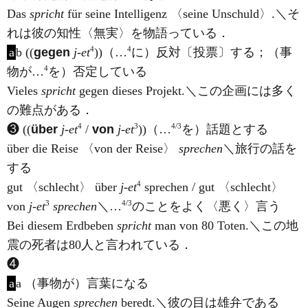
Das
spricht
für seine Intelligenz 〈seine Unschuld〉.＼そ
れは彼の知性〈無実〉を物語っている．
4
4
a
b ((
gegen
j
-
et
))（…
に）反対〔投票〕する；（事
4
物が…
を）否定している
Vieles
spricht
gegen dieses Projekt.＼この企画には多く
の難点がある．
4
3
4/3
❸ ((
über
j
-
et
/
von
j
-
et
))（…
を）話題とする
über die Reise 〈von der Reise〉
sprechen
＼旅行の話を
する
4
gut 〈schlecht〉 über
j
-
et
sprechen / gut 〈schlecht〉
3
4/3
von
j
-
et
sprechen
＼…
のことをよく〈悪く〉言う
Bei diesem Erdbeben
spricht
man von 80 Toten.＼この地
震の死者は80人と言われている．
❹
a
a （事物が）言葉になる
Seine Augen
sprechen
beredt.＼彼の目は雄弁である