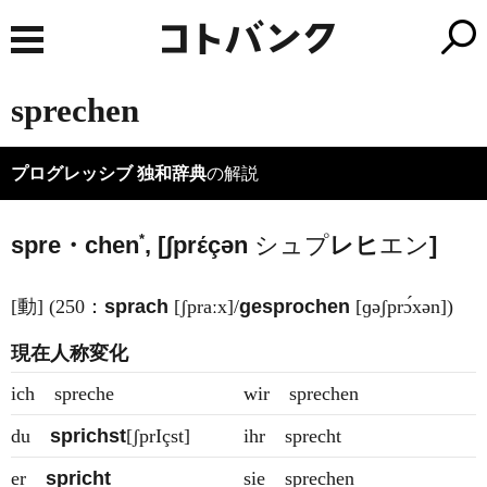
sprechen
プログレッシブ 独和辞典
の解説
*
spre・chen
, [ʃprέçən
シュ
プ
レ
ヒ
エン
]
[動] (250：
sprach
[ʃpraːx]/
gesprochen
[ɡəʃprɔ́xən])
現在人称変化
ich spreche
wir sprechen
du
sprichst
[ʃpr
I
çst]
ihr sprecht
er
spricht
sie sprechen