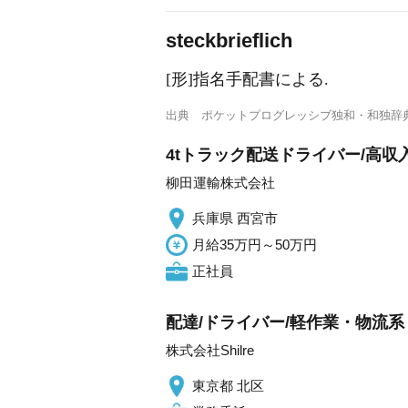
st
e
ckbrieflich
[形]指名手配書による.
出典
ポケットプログレッシブ独和・和独辞
4tトラック配送ドライバー/高収
柳田運輸株式会社
兵庫県 西宮市
月給35万円～50万円
正社員
配達/ドライバー/軽作業・物流系 
株式会社Shilre
東京都 北区