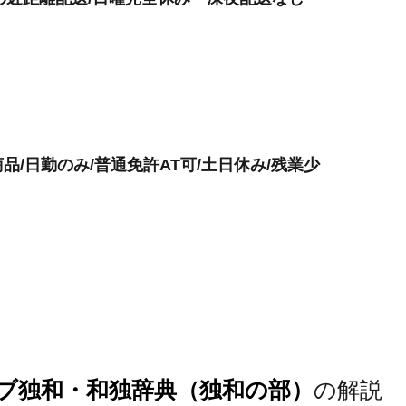
商品/日勤のみ/普通免許AT可/土日休み/残業少
ブ独和・和独辞典（独和の部）
の解説