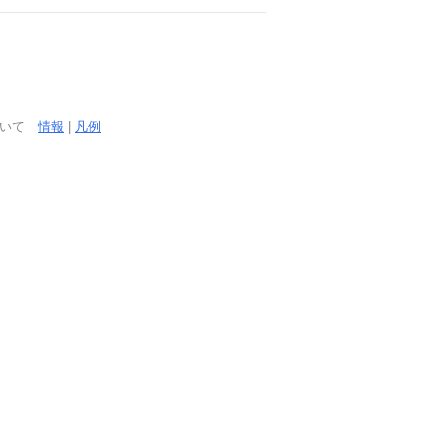
ついて
情報
|
凡例