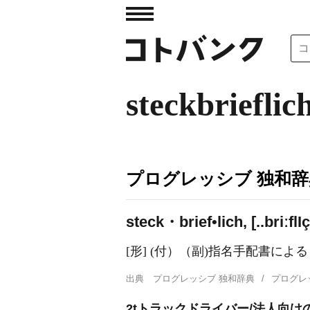
steckbrieflic
プログレッシブ 独和辞
steck・brief•lich, [..briːfl
I
ç
[形] (付）（副)指名手配書によ
出典
プログレッシブ 独和辞典
プログレ
2tトラックドライバー/法人向