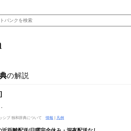
h
典
の解説
]
る．
ッシブ 独和辞典について
情報
|
凡例
けの近距離配送/日曜完全休み・深夜配送なし