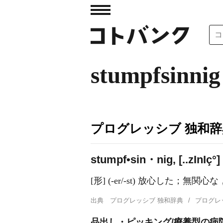
stumpfsinnig
プログレッシブ 独和辞
stumpf•sin・nig, [..z
I
n
I
ç°]
[形] (-er/-st) 放心した；無
出典
プログレッシブ 独和辞典
プログレ
品出し・ピッキング/療養型の病