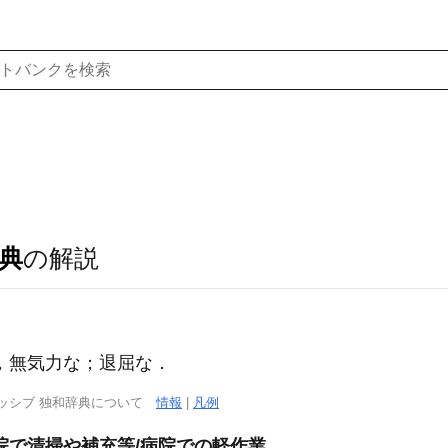
典
の解説
関心な，無気力な；退屈な．
ッシブ 独和辞典について
情報
|
凡例
院で清掃や補充等/病院での軽作業