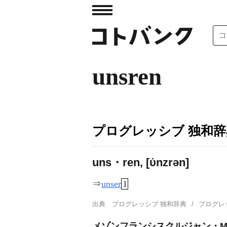
unsren
プログレッシブ 独和辞
uns・ren, [ύnzrən]
⇒
unser
1
出典
プログレッシブ 独和辞典
プログレ
メゾンフランシスクルジャン・MAIS