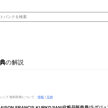
典
の解説
ッシブ 独和辞典について
情報
|
凡例
ON FRANCIS KURKDJIAN/化粧品販売員/ラグ