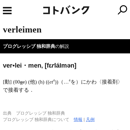
verleimen
プログレッシブ 独和辞典
の解説
ver•lei・men, [fε
r
lá
I
mən]
4
4
[動] (00
ge
) (他) (h) ((
et
))（…
を）にかわ〈接着剤〉
で接着する．
出典
プログレッシブ 独和辞典
プログレッシブ 独和辞典について
情報
|
凡例