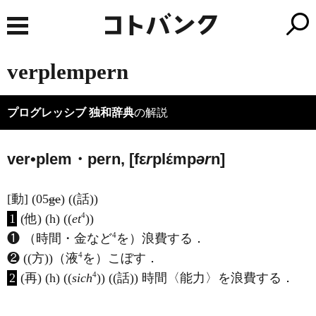
verplempern
プログレッシブ 独和辞典
の解説
ver•plem・pern, [fε
r
plέmp
ər
n]
[動] (05
ge
) ((話))
4
1
(他) (h) ((
et
))
4
❶ （時間・金など
を）浪費する．
4
❷ ((方))（液
を）こぼす．
4
2
(再) (h) ((
sich
)) ((話)) 時間〈能力〉を浪費する．