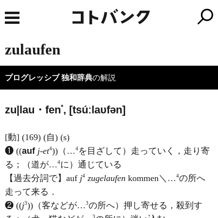
zulaufen
プログレッシブ 独和辞典
の解説
*
zu|lau・fen
, [tsúːlaυfən]
[動] (169) (自) (s)
4
4
❶ ((
auf
j-et
))（…
を目ざして）走っていく，走り寄
4
る；（道が…
に）通じている
4
4
【過去分詞で】auf
j
zugelaufen
kommen＼…
の所へ
走って来る．
3
3
❷ ((
j
))（客などが…
の所へ）押し寄せる，殺到す
3