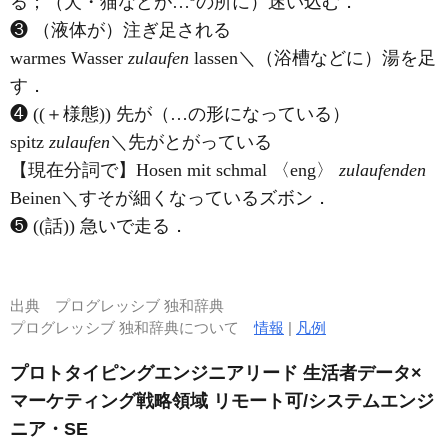
る；（犬・猫などが…
の所に）迷い込む．
❸ （液体が）注ぎ足される
warmes Wasser
zulaufen
lassen＼（浴槽などに）湯を足
す．
❹ ((＋様態)) 先が（…の形になっている）
spitz
zulaufen
＼先がとがっている
【現在分詞で】Hosen mit schmal 〈eng〉
zulaufenden
Beinen＼すそが細くなっているズボン．
❺ ((話)) 急いで走る．
出典
プログレッシブ 独和辞典
プログレッシブ 独和辞典について
情報
|
凡例
プロトタイピングエンジニアリード 生活者データ×
マーケティング戦略領域 リモート可/システムエンジ
ニア・SE