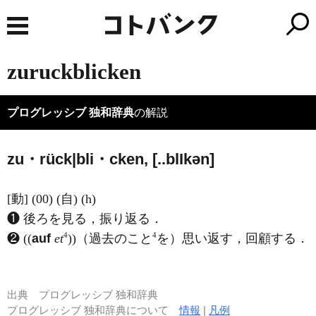
zuruckblicken
プログレッシブ 独和辞典
の解説
zu・rück|bli・cken, [..bl
I
kən]
[動] (00) (自) (h)
❶ 後ろを見る，振り返る．
4
4
❷ ((
auf
et
))（過去のこと
を）思い返す，回顧する．
出典
プログレッシブ 独和辞典
プログレッシブ 独和辞典について
情報
|
凡例