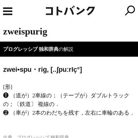
zweispurig
プログレッシブ 独和辞典
の解説
zwei•spu・rig, [..ʃpuːr
I
ç°]
[形]
❶ （道が）2車線の；（テープが）ダブルトラック
の；〔鉄道〕 複線の．
❷ （車が）2本のわだちを残す，左右に車輪のある．
出典
プログレッシブ 独和辞典