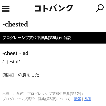
-chested
プログレッシブ英和中辞典(第5版)
の解説
-chest・ed
/-tʃéstid/
[連結]
…の胸をした
．
出典
小学館「プログレッシブ英和中辞典(第5版)」
プログレッシブ英和中辞典(第5版)について
情報
|
凡例