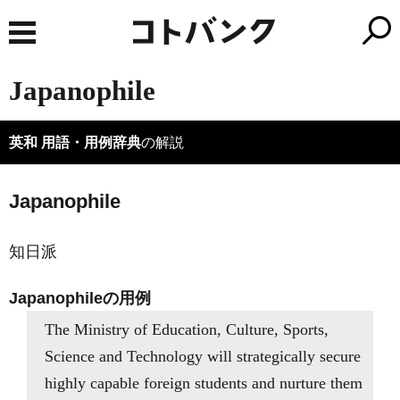
Japanophile
英和 用語・用例辞典
の解説
Japanophile
知日派
Japanophileの用例
The Ministry of Education, Culture, Sports,
Science and Technology will strategically secure
highly capable foreign students and nurture them