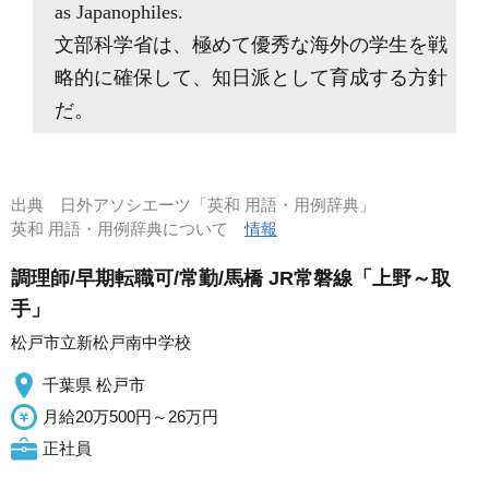
as Japanophiles.
文部科学省は、極めて優秀な海外の学生を戦
略的に確保して、知日派として育成する方針
だ。
出典
日外アソシエーツ「英和 用語・用例辞典」
英和 用語・用例辞典について
情報
調理師/早期転職可/常勤/馬橋 JR常磐線「上野～取
手」
松戸市立新松戸南中学校
千葉県 松戸市
月給20万500円～26万円
正社員