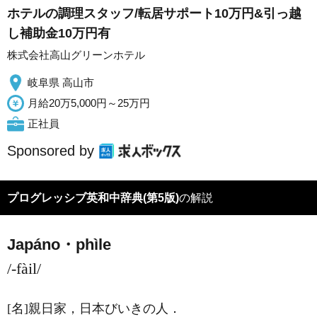
ホテルの調理スタッフ/転居サポート10万円&引っ越
し補助金10万円有
株式会社高山グリーンホテル
岐阜県 高山市
月給20万5,000円～25万円
正社員
Sponsored by
プログレッシブ英和中辞典(第5版)
の解説
Japáno・phìle
/-fàil/
[名]
親日家，日本びいきの人
．