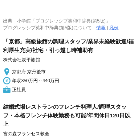
出典
小学館「プログレッシブ英和中辞典(第5版)」
プログレッシブ英和中辞典(第5版)について
情報
|
凡例
「京都」高級旅館の調理スタッフ/業界未経験歓迎/福
利厚生充実/社宅・引っ越し時補助有
株式会社炭平旅館
京都府 京丹後市
年収350万円～440万円
正社員
結婚式場レストランのフレンチ料理人/調理スタッ
フ・本格フレンチ体験勤務も可能/年間休日120日以
上
宮の森フランセス教会