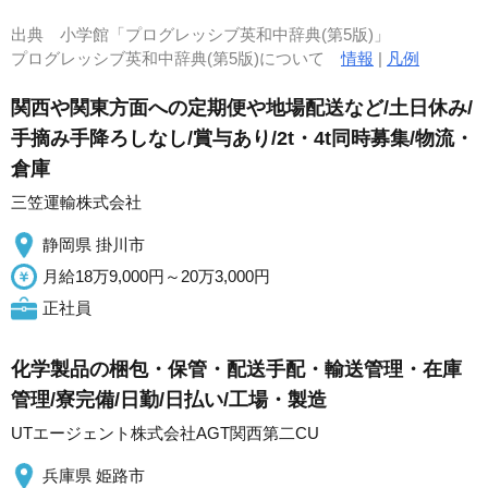
出典
小学館「プログレッシブ英和中辞典(第5版)」
プログレッシブ英和中辞典(第5版)について
情報
|
凡例
関西や関東方面への定期便や地場配送など/土日休み/
手摘み手降ろしなし/賞与あり/2t・4t同時募集/物流・
倉庫
三笠運輸株式会社
静岡県 掛川市
月給18万9,000円～20万3,000円
正社員
化学製品の梱包・保管・配送手配・輸送管理・在庫
管理/寮完備/日勤/日払い/工場・製造
UTエージェント株式会社AGT関西第二CU
兵庫県 姫路市