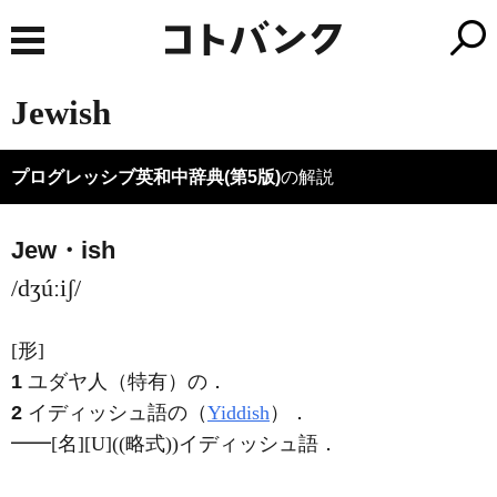
Jewish
プログレッシブ英和中辞典(第5版)
の解説
Jew・ish
/dʒúːiʃ/
[形]
1
ユダヤ人（特有）の
．
2
イディッシュ語の（
Yiddish
）
．
━━
[名]
[U]
((略式))イディッシュ語
．