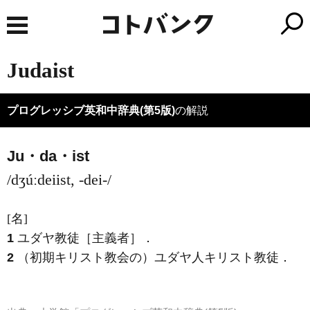
Judaist
プログレッシブ英和中辞典(第5版)
の解説
Ju・da・ist
/dʒúːdeiist, -dei-/
[名]
1
ユダヤ教徒［主義者］
．
2
（初期キリスト教会の）ユダヤ人キリスト教徒
．