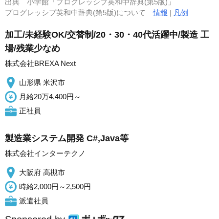
出典
小学館「プログレッシブ英和中辞典(第5版)」
プログレッシブ英和中辞典(第5版)について
情報
|
凡例
加工/未経験OK/交替制/20・30・40代活躍中/製造 工
場/残業少なめ
株式会社BREXA Next
山形県 米沢市
月給20万4,400円～
正社員
製造業システム開発 C#,Java等
株式会社インターテクノ
大阪府 高槻市
時給2,000円～2,500円
派遣社員